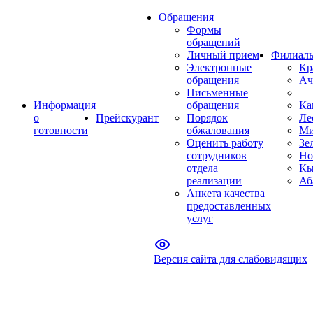
Обращения
Формы
обращений
Личный прием
Филиал
Электронные
Кр
обращения
Ач
Письменные
Информация
обращения
Ка
о
Прейскурант
Порядок
Ле
готовности
обжалования
Ми
Оценить работу
Зе
сотрудников
Но
отдела
Кы
реализации
Аб
Анкета качества
предоставленных
услуг
Версия сайта для слабовидящих