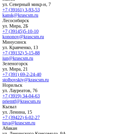
ул. Северный микр-н, 7
+7 (39161) 3-93-53
kansk@krascsm.ru
Лесосибирск
ул. Мира, 2Б
+7 (39145)5-10-10
kononov@krascsm.ru
Минусинск
ул. Кравченко, 13
+7 (39132) 5-15-88
iun@krascsm.ru
Зеленогорск
ул. Мира, 21
+7 (391) 69-2-24-40
stolbovskiy@krascsm.ru
Норильск
ул. Лауреатов, 76
+7 (3919) 34-04-63
priemtf@krascsm.ru
Кызыл
ул. Ленина, 15
+7 (39422) 6-02-27
tuva@krascsm.ru
Абакан
ул. Ленинского Комсомола, 9А