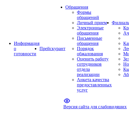
Обращения
Формы
обращений
Личный прием
Филиал
Электронные
Кр
обращения
Ач
Письменные
Информация
обращения
Ка
о
Прейскурант
Порядок
Ле
готовности
обжалования
Ми
Оценить работу
Зе
сотрудников
Но
отдела
Кы
реализации
Аб
Анкета качества
предоставленных
услуг
Версия сайта для слабовидящих