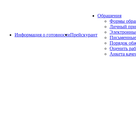
Обращения
Формы обр
Личный при
Электронны
Информация о готовности
Прейскурант
Письменные
Порядок об
Оценить раб
Анкета каче