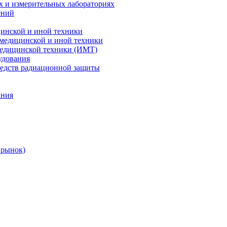
х и измерительных лабораториях
ений
цинской и иной техники
 медицинской и иной техники
 медицинской техники (ИМТ)
удования
редств радиационной защиты
ания
 рынок)