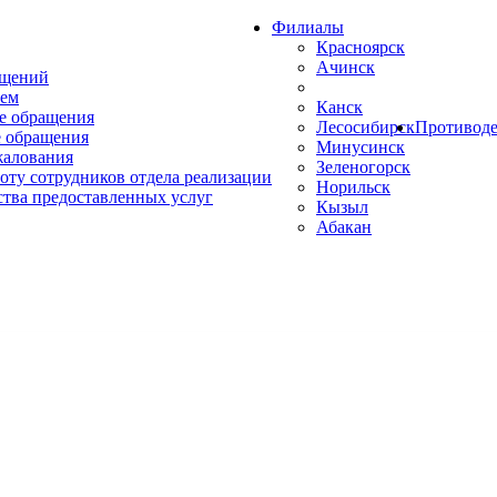
Филиалы
Красноярск
Ачинск
ащений
ем
Канск
е обращения
Лесосибирск
Противоде
 обращения
Минусинск
жалования
Зеленогорск
оту сотрудников отдела реализации
Норильск
ства предоставленных услуг
Кызыл
Абакан