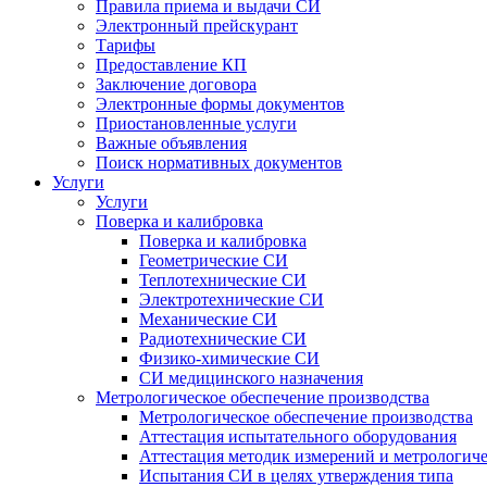
Правила приема и выдачи СИ
Электронный прейскурант
Тарифы
Предоставление КП
Заключение договора
Электронные формы документов
Приостановленные услуги
Важные объявления
Поиск нормативных документов
Услуги
Услуги
Поверка и калибровка
Поверка и калибровка
Геометрические СИ
Теплотехнические СИ
Электротехнические СИ
Механические СИ
Радиотехнические СИ
Физико-химические СИ
СИ медицинского назначения
Метрологическое обеспечение производства
Метрологическое обеспечение производства
Аттестация испытательного оборудования
Аттестация методик измерений и метрологиче
Испытания СИ в целях утверждения типа