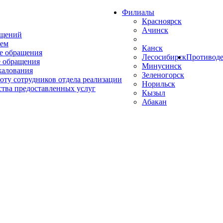
Филиалы
Красноярск
Ачинск
ащений
ем
Канск
е обращения
Лесосибирск
Противоде
 обращения
Минусинск
жалования
Зеленогорск
оту сотрудников отдела реализации
Норильск
ства предоставленных услуг
Кызыл
Абакан