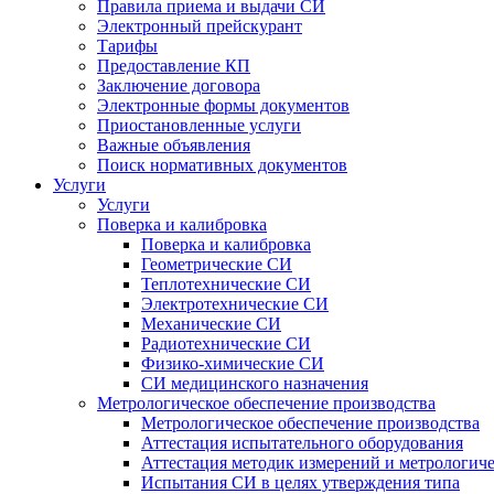
Правила приема и выдачи СИ
Электронный прейскурант
Тарифы
Предоставление КП
Заключение договора
Электронные формы документов
Приостановленные услуги
Важные объявления
Поиск нормативных документов
Услуги
Услуги
Поверка и калибровка
Поверка и калибровка
Геометрические СИ
Теплотехнические СИ
Электротехнические СИ
Механические СИ
Радиотехнические СИ
Физико-химические СИ
СИ медицинского назначения
Метрологическое обеспечение производства
Метрологическое обеспечение производства
Аттестация испытательного оборудования
Аттестация методик измерений и метрологиче
Испытания СИ в целях утверждения типа