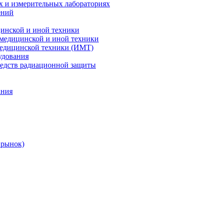
х и измерительных лабораториях
ений
цинской и иной техники
 медицинской и иной техники
 медицинской техники (ИМТ)
удования
редств радиационной защиты
ания
 рынок)