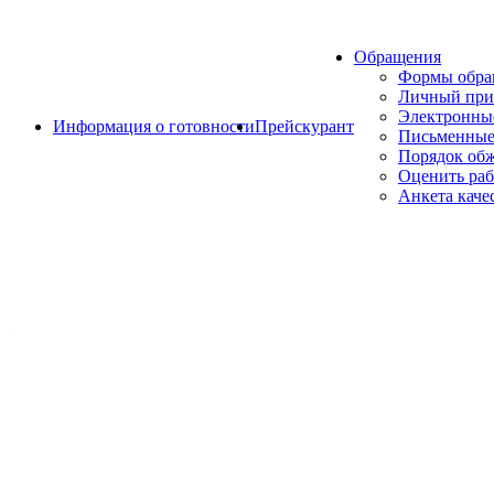
Обращения
Формы обр
Личный при
Электронны
Информация о готовности
Прейскурант
Письменные
Порядок об
Оценить раб
Анкета каче