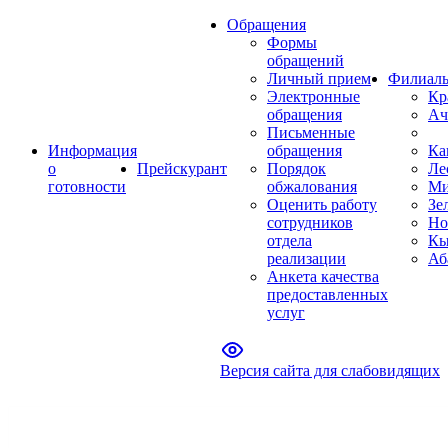
Обращения
Формы
обращений
Личный прием
Филиал
Электронные
Кр
обращения
Ач
Письменные
Информация
обращения
Ка
о
Прейскурант
Порядок
Ле
готовности
обжалования
Ми
Оценить работу
Зе
сотрудников
Но
отдела
Кы
реализации
Аб
Анкета качества
предоставленных
услуг
Версия сайта для слабовидящих