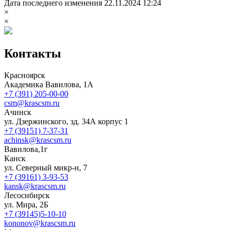
Дата последнего изменения 22.11.2024 12:24
×
×
Контакты
Красноярск
Академика Вавилова, 1А
+7 (391) 205-00-00
csm@krascsm.ru
Ачинск
ул. Дзержинского, зд. 34А корпус 1
+7 (39151) 7-37-31
achinsk@krascsm.ru
Вавилова,1г
Канск
ул. Северный микр-н, 7
+7 (39161) 3-93-53
kansk@krascsm.ru
Лесосибирск
ул. Мира, 2Б
+7 (39145)5-10-10
kononov@krascsm.ru