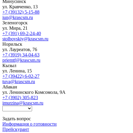
Минусинск
ул. Кравченко, 13
+7 (39132) 5-15-88
iun@krascsm.ru
Зеленогорск
ул. Мира, 21
+7 (391) 69-2-24-40
stolbovskiy@krascsm.ru
Норильск
ул. Лауреатов, 76
+7 (3919) 34-04-63
priemtf@krascsm.ru
Кызыл
ул. Ленина, 15
+7 (39422) 6-02-27
tuva@krascsm.ru
Абакан
ул. Ленинского Комсомола, 9А
+7 (3902) 305-823
imurzina@krascsm.ru
Задать вопрос
Информация о готовности
Прейскурант