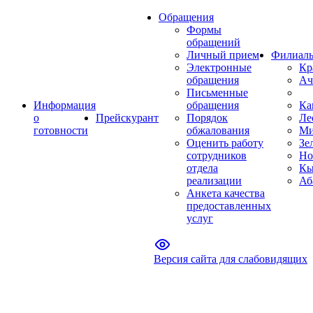
Обращения
Формы
обращений
Личный прием
Филиал
Электронные
Кр
обращения
Ач
Письменные
Информация
обращения
Ка
о
Прейскурант
Порядок
Ле
готовности
обжалования
Ми
Оценить работу
Зе
сотрудников
Но
отдела
Кы
реализации
Аб
Анкета качества
предоставленных
услуг
Версия сайта для слабовидящих