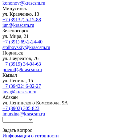
kononov@krascsm.ru
Минусинск
ул. Кравченко, 13
+7 (39132) 5-15-88
iun@krascsm.ru
Зеленогорск
ул. Мира, 21
+7 (391) 69-2-24-40
stolbovskiy@krascsm.ru
Норильск
ул. Лауреатов, 76
+7 (3919) 34-04-63
priemtf@krascsm.ru
Кызыл
ул. Ленина, 15
+7 (39422) 6-02-27
tuva@krascsm.ru
Абакан
ул. Ленинского Комсомола, 9А
+7 (3902) 305-823
imurzina@krascsm.ru
Задать вопрос
Информация о готовности