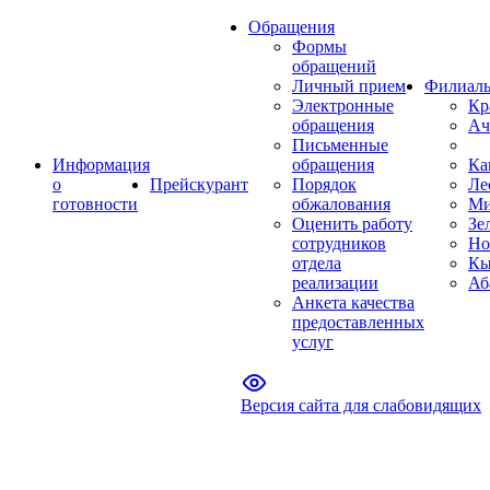
Обращения
Формы
обращений
Личный прием
Филиал
Электронные
Кр
обращения
Ач
Письменные
Информация
обращения
Ка
о
Прейскурант
Порядок
Ле
готовности
обжалования
Ми
Оценить работу
Зе
сотрудников
Но
отдела
Кы
реализации
Аб
Анкета качества
предоставленных
услуг
Версия сайта для слабовидящих