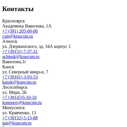
Контакты
Красноярск
Академика Вавилова, 1А
+7 (391) 205-00-00
csm@krascsm.ru
Ачинск
ул. Дзержинского, зд. 34А корпус 1
+7 (39151) 7-37-31
achinsk@krascsm.ru
Вавилова,1г
Канск
ул. Северный микр-н, 7
+7 (39161) 3-93-53
kansk@krascsm.ru
Лесосибирск
ул. Мира, 2Б
+7 (39145)5-10-10
kononov@krascsm.ru
Минусинск
ул. Кравченко, 13
+7 (39132) 5-15-88
iun@krascsm.ru