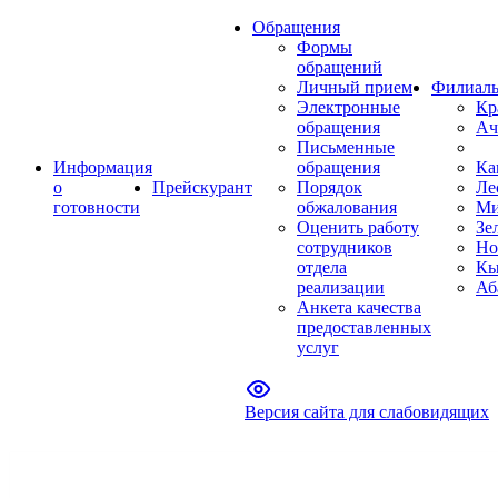
Обращения
Формы
обращений
Личный прием
Филиал
Электронные
Кр
обращения
Ач
Письменные
Информация
обращения
Ка
о
Прейскурант
Порядок
Ле
готовности
обжалования
Ми
Оценить работу
Зе
сотрудников
Но
отдела
Кы
реализации
Аб
Анкета качества
предоставленных
услуг
Версия сайта для слабовидящих