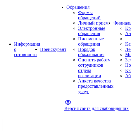
Обращения
Формы
обращений
Личный прием
Филиал
Электронные
Кр
обращения
Ач
Письменные
Информация
обращения
Ка
о
Прейскурант
Порядок
Ле
готовности
обжалования
Ми
Оценить работу
Зе
сотрудников
Но
отдела
Кы
реализации
Аб
Анкета качества
предоставленных
услуг
Версия сайта для слабовидящих