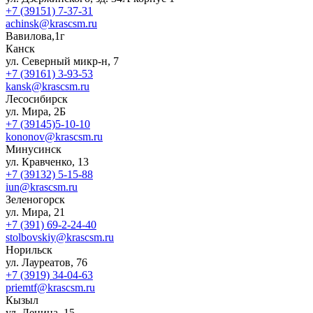
+7 (39151) 7-37-31
achinsk@krascsm.ru
Вавилова,1г
Канск
ул. Северный микр-н, 7
+7 (39161) 3-93-53
kansk@krascsm.ru
Лесосибирск
ул. Мира, 2Б
+7 (39145)5-10-10
kononov@krascsm.ru
Минусинск
ул. Кравченко, 13
+7 (39132) 5-15-88
iun@krascsm.ru
Зеленогорск
ул. Мира, 21
+7 (391) 69-2-24-40
stolbovskiy@krascsm.ru
Норильск
ул. Лауреатов, 76
+7 (3919) 34-04-63
priemtf@krascsm.ru
Кызыл
ул. Ленина, 15