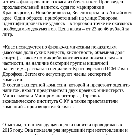
и трех – фильтрованного кваса из бочек и кег. Произведен
прохладительный напиток, судя по маркировке в
Красноярске, с. Новобирилюссы, Зеленогорске и в Алтайском
крае. Один образец, приобретенный на улице Говорова,
идентифицировать не удалось – в торговой точке не оказалось
необходимых документов. Цена кваса – от 23 до 46 рублей за
литр.
«Квас исследуется по физико-химическим показателям
(массовая доля сухих веществ, кислотность, объемная доля
спирта), а также по микробиологическим показателям – в
частности, на наличие бактерий группы кишечной
палочки,» - рассказал специалист Красноярского ЦСМ Иван
Дорофеев. Затем его дегустируют члены экспертной
комиссии.
В состав экспертной комиссии, которой и предстоит оценить
напиток, входят представители двух краевых министерств –
Минсельхоза и Минпромэнерготорга, Торгово-
экономического института СФУ, а также представители
компаний - производителей кваса.
Отметим, что предыдущая оценка напитка проводилась в
2015 году. Она показала ряд нарушений при изготовлении и