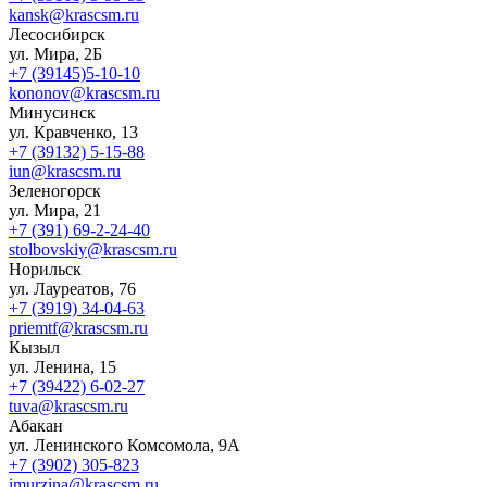
kansk@krascsm.ru
Лесосибирск
ул. Мира, 2Б
+7 (39145)5-10-10
kononov@krascsm.ru
Минусинск
ул. Кравченко, 13
+7 (39132) 5-15-88
iun@krascsm.ru
Зеленогорск
ул. Мира, 21
+7 (391) 69-2-24-40
stolbovskiy@krascsm.ru
Норильск
ул. Лауреатов, 76
+7 (3919) 34-04-63
priemtf@krascsm.ru
Кызыл
ул. Ленина, 15
+7 (39422) 6-02-27
tuva@krascsm.ru
Абакан
ул. Ленинского Комсомола, 9А
+7 (3902) 305-823
imurzina@krascsm.ru