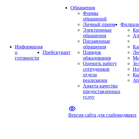
Обращения
Формы
обращений
Личный прием
Филиал
Электронные
Кр
обращения
Ач
Письменные
Информация
обращения
Ка
о
Прейскурант
Порядок
Ле
готовности
обжалования
Ми
Оценить работу
Зе
сотрудников
Но
отдела
Кы
реализации
Аб
Анкета качества
предоставленных
услуг
Версия сайта для слабовидящих