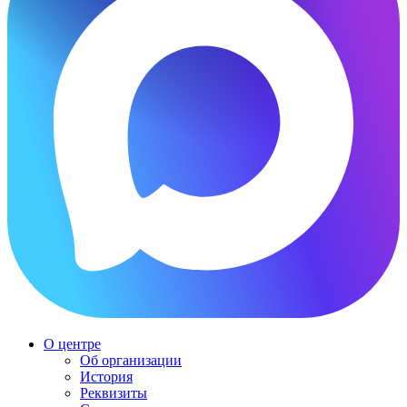
О центре
Об организации
История
Реквизиты