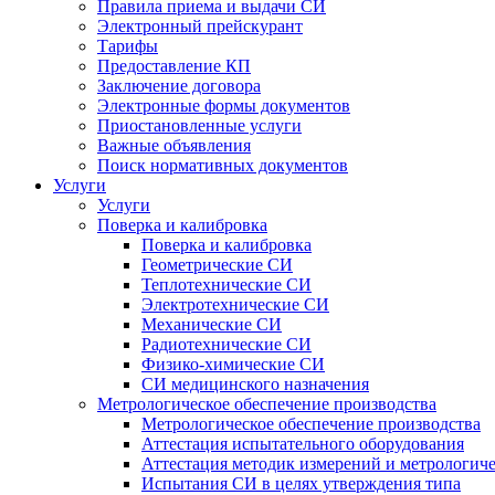
Правила приема и выдачи СИ
Электронный прейскурант
Тарифы
Предоставление КП
Заключение договора
Электронные формы документов
Приостановленные услуги
Важные объявления
Поиск нормативных документов
Услуги
Услуги
Поверка и калибровка
Поверка и калибровка
Геометрические СИ
Теплотехнические СИ
Электротехнические СИ
Механические СИ
Радиотехнические СИ
Физико-химические СИ
СИ медицинского назначения
Метрологическое обеспечение производства
Метрологическое обеспечение производства
Аттестация испытательного оборудования
Аттестация методик измерений и метрологиче
Испытания СИ в целях утверждения типа