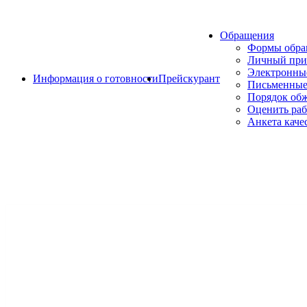
Обращения
Формы обр
Личный при
Электронны
Информация о готовности
Прейскурант
Письменные
Порядок об
Оценить раб
Анкета каче