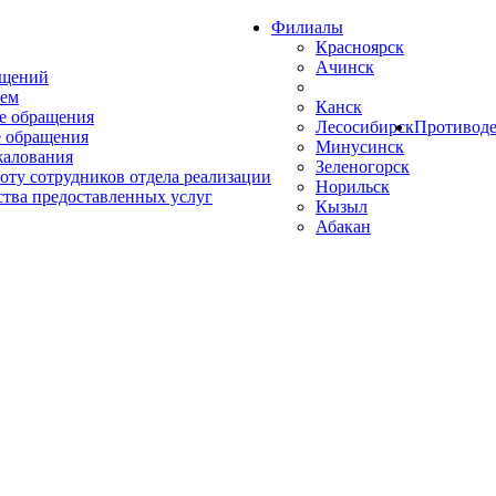
Филиалы
Красноярск
Ачинск
ащений
ем
Канск
е обращения
Лесосибирск
Противоде
 обращения
Минусинск
жалования
Зеленогорск
оту сотрудников отдела реализации
Норильск
ства предоставленных услуг
Кызыл
Абакан