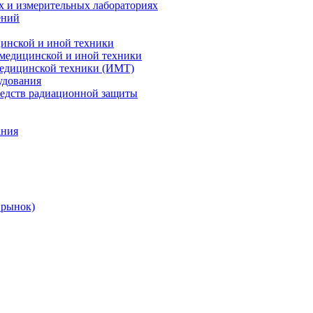
х и измерительных лабораториях
ений
цинской и иной техники
 медицинской и иной техники
 медицинской техники (ИМТ)
удования
редств радиационной защиты
ания
 рынок)