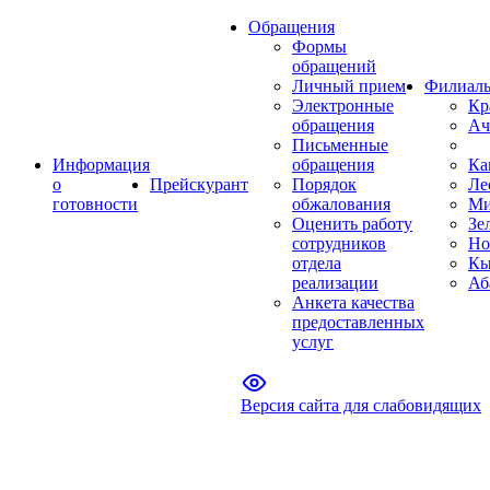
Обращения
Формы
обращений
Личный прием
Филиал
Электронные
Кр
обращения
Ач
Письменные
Информация
обращения
Ка
о
Прейскурант
Порядок
Ле
готовности
обжалования
Ми
Оценить работу
Зе
сотрудников
Но
отдела
Кы
реализации
Аб
Анкета качества
предоставленных
услуг
Версия сайта для слабовидящих