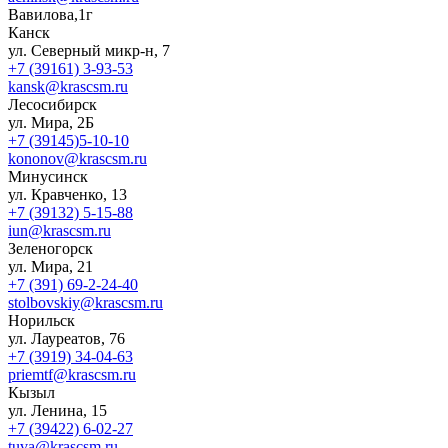
Вавилова,1г
Канск
ул. Северный микр-н, 7
+7 (39161) 3-93-53
kansk@krascsm.ru
Лесосибирск
ул. Мира, 2Б
+7 (39145)5-10-10
kononov@krascsm.ru
Минусинск
ул. Кравченко, 13
+7 (39132) 5-15-88
iun@krascsm.ru
Зеленогорск
ул. Мира, 21
+7 (391) 69-2-24-40
stolbovskiy@krascsm.ru
Норильск
ул. Лауреатов, 76
+7 (3919) 34-04-63
priemtf@krascsm.ru
Кызыл
ул. Ленина, 15
+7 (39422) 6-02-27
tuva@krascsm.ru