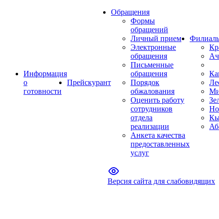
Обращения
Формы
обращений
Личный прием
Филиал
Электронные
Кр
обращения
Ач
Письменные
Информация
обращения
Ка
о
Прейскурант
Порядок
Ле
готовности
обжалования
Ми
Оценить работу
Зе
сотрудников
Но
отдела
Кы
реализации
Аб
Анкета качества
предоставленных
услуг
Версия сайта для слабовидящих