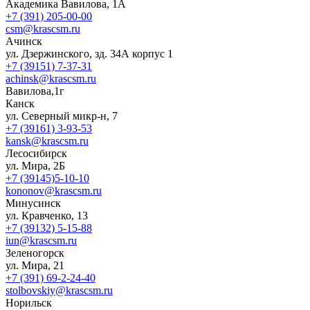
Академика Вавилова, 1А
+7 (391) 205-00-00
csm@krascsm.ru
Ачинск
ул. Дзержинского, зд. 34А корпус 1
+7 (39151) 7-37-31
achinsk@krascsm.ru
Вавилова,1г
Канск
ул. Северный микр-н, 7
+7 (39161) 3-93-53
kansk@krascsm.ru
Лесосибирск
ул. Мира, 2Б
+7 (39145)5-10-10
kononov@krascsm.ru
Минусинск
ул. Кравченко, 13
+7 (39132) 5-15-88
iun@krascsm.ru
Зеленогорск
ул. Мира, 21
+7 (391) 69-2-24-40
stolbovskiy@krascsm.ru
Норильск