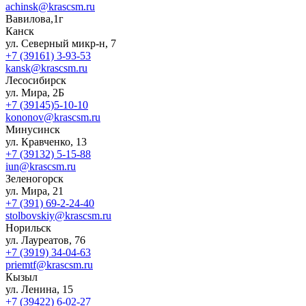
achinsk@krascsm.ru
Вавилова,1г
Канск
ул. Северный микр-н, 7
+7 (39161) 3-93-53
kansk@krascsm.ru
Лесосибирск
ул. Мира, 2Б
+7 (39145)5-10-10
kononov@krascsm.ru
Минусинск
ул. Кравченко, 13
+7 (39132) 5-15-88
iun@krascsm.ru
Зеленогорск
ул. Мира, 21
+7 (391) 69-2-24-40
stolbovskiy@krascsm.ru
Норильск
ул. Лауреатов, 76
+7 (3919) 34-04-63
priemtf@krascsm.ru
Кызыл
ул. Ленина, 15
+7 (39422) 6-02-27