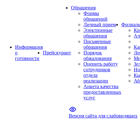
Обращения
Формы
обращений
Личный прием
Филиал
Электронные
Кр
обращения
Ач
Письменные
Информация
обращения
Ка
о
Прейскурант
Порядок
Ле
готовности
обжалования
Ми
Оценить работу
Зе
сотрудников
Но
отдела
Кы
реализации
Аб
Анкета качества
предоставленных
услуг
Версия сайта для слабовидящих