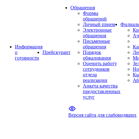
Обращения
Формы
обращений
Личный прием
Филиал
Электронные
Кр
обращения
Ач
Письменные
Информация
обращения
Ка
о
Прейскурант
Порядок
Ле
готовности
обжалования
Ми
Оценить работу
Зе
сотрудников
Но
отдела
Кы
реализации
Аб
Анкета качества
предоставленных
услуг
Версия сайта для слабовидящих