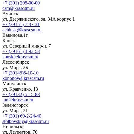
+7 (391) 205-00-00
csm@krascsm.ru
Ачинск
ул. Дзержинского, зд. 34А корпус 1
+7 (39151) 7-37-31
achinsk@krascsm.ru
Вавилова,1г
Канск
ул. Северный микр-н, 7
+7 (39161) 3-93-53
kansk@krascsm.ru
Лесосибирск
ул. Мира, 2Б
+7 (39145)5-10-10
kononov@krascsm.ru
Минусинск
ул. Кравченко, 13
+7 (39132) 5-15-88
iun@krascsm.ru
Зеленогорск
ул. Мира, 21
+7 (391) 69-2-24-40
stolbovskiy@krascsm.ru
Норильск
ул. Лауреатов, 76