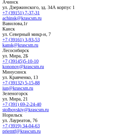
Ачинск
ул. Дзержинского, зд. 34А корпус 1
+7 (39151) 7-37-31
achinsk@krascsm.ru
Вавилова,1г
Канск
ул. Северный микр-н, 7
+7 (39161) 3-93-53
kansk@krascsm.ru
Лесосибирск
ул. Мира, 2Б
+7 (39145)5-10-10
kononov@krascsm.ru
Минусинск
ул. Кравченко, 13
+7 (39132) 5-15-88
iun@krascsm.ru
Зеленогорск
ул. Мира, 21
+7 (391) 69-2-24-40
stolbovskiy@krascsm.ru
Норильск
ул. Лауреатов, 76
+7 (3919) 34-04-63
priemtf@krascsm.ru