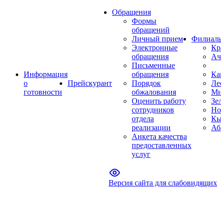
Обращения
Формы
обращений
Личный прием
Филиал
Электронные
Кр
обращения
Ач
Письменные
Информация
обращения
Ка
о
Прейскурант
Порядок
Ле
готовности
обжалования
Ми
Оценить работу
Зе
сотрудников
Но
отдела
Кы
реализации
Аб
Анкета качества
предоставленных
услуг
Версия сайта для слабовидящих