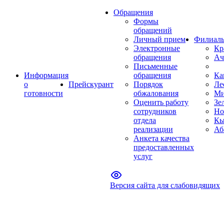
Обращения
Формы
обращений
Личный прием
Филиал
Электронные
Кр
обращения
Ач
Письменные
Информация
обращения
Ка
о
Прейскурант
Порядок
Ле
готовности
обжалования
Ми
Оценить работу
Зе
сотрудников
Но
отдела
Кы
реализации
Аб
Анкета качества
предоставленных
услуг
Версия сайта для слабовидящих