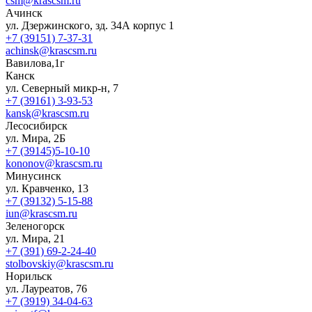
csm@krascsm.ru
Ачинск
ул. Дзержинского, зд. 34А корпус 1
+7 (39151) 7-37-31
achinsk@krascsm.ru
Вавилова,1г
Канск
ул. Северный микр-н, 7
+7 (39161) 3-93-53
kansk@krascsm.ru
Лесосибирск
ул. Мира, 2Б
+7 (39145)5-10-10
kononov@krascsm.ru
Минусинск
ул. Кравченко, 13
+7 (39132) 5-15-88
iun@krascsm.ru
Зеленогорск
ул. Мира, 21
+7 (391) 69-2-24-40
stolbovskiy@krascsm.ru
Норильск
ул. Лауреатов, 76
+7 (3919) 34-04-63