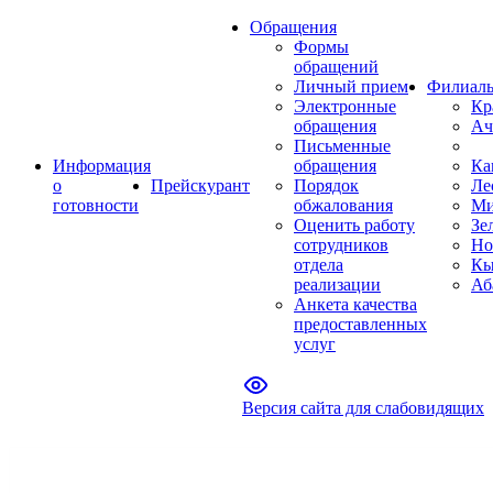
Обращения
Формы
обращений
Личный прием
Филиал
Электронные
Кр
обращения
Ач
Письменные
Информация
обращения
Ка
о
Прейскурант
Порядок
Ле
готовности
обжалования
Ми
Оценить работу
Зе
сотрудников
Но
отдела
Кы
реализации
Аб
Анкета качества
предоставленных
услуг
Версия сайта для слабовидящих