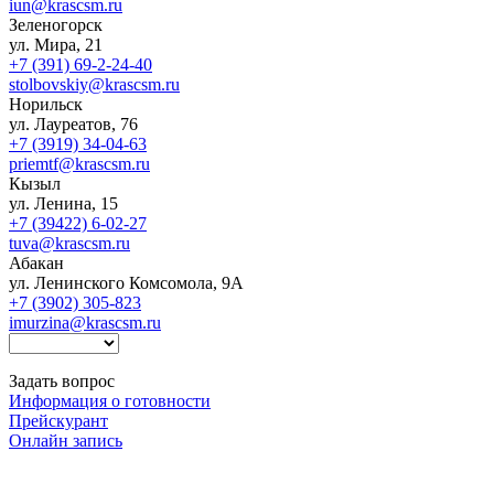
iun@krascsm.ru
Зеленогорск
ул. Мира, 21
+7 (391) 69-2-24-40
stolbovskiy@krascsm.ru
Норильск
ул. Лауреатов, 76
+7 (3919) 34-04-63
priemtf@krascsm.ru
Кызыл
ул. Ленина, 15
+7 (39422) 6-02-27
tuva@krascsm.ru
Абакан
ул. Ленинского Комсомола, 9А
+7 (3902) 305-823
imurzina@krascsm.ru
Задать вопрос
Информация о готовности
Прейскурант
Онлайн запись