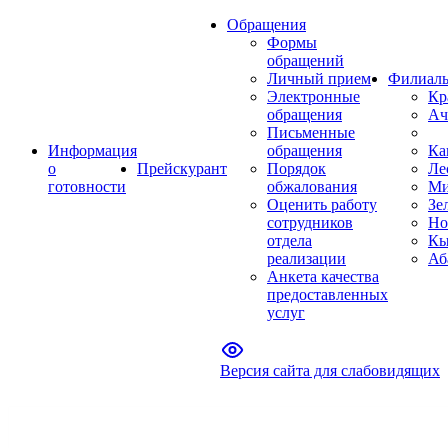
Обращения
Формы
обращений
Личный прием
Филиал
Электронные
Кр
обращения
Ач
Письменные
Информация
обращения
Ка
о
Прейскурант
Порядок
Ле
готовности
обжалования
Ми
Оценить работу
Зе
сотрудников
Но
отдела
Кы
реализации
Аб
Анкета качества
предоставленных
услуг
Версия сайта для слабовидящих