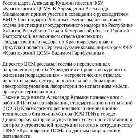
Росстандарта Александр Кузьмин посетил ФБУ
«Красноярский ЦСМ». В Учреждении Александр
Михайлович принял участие в совещании с руководителем
ВМТУ Росстандарта Романом Семенюком, начальником
отдела (инспекции) государственного надзора по Республике
Хакасия, Республике Тыва и Кемеровской области Галиной
Евстроповой, начальником отдела (инспекции)
государственного надзора по Красноярскому краю и
Иркутской области Сергеем Кузьменковым, директором ФБУ
«Красноярский ЦСМ» Вадимом Гарифуллиным.
Директор ЦСМ рассказал гостям о перспективных
направлениях работы Учреждения и провел экскурсию по
основным подразделениям – метрологическим отделам,
испытательному центру, испытательной лаборатории
электрооборудования, лаборатории по испытаниям мебели,
органу по сертификации.
Также в ходе визита Александр Кузьмин познакомился с
работой Центра сертификации, стандартизации и испытаний
(ЦССИ) Красноярского регионального инновационно-
технического бизнес-инкубатора (КРИТБИ) в городе
Дивногорске, который осуществляет услуги по испытанию и
контролю строительной продукции и готов к сотрудничеству
с ФБУ «Красноярский ЦСМ» по данным направлениям
деятельности.