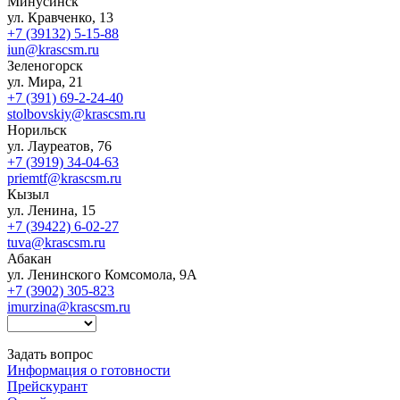
Минусинск
ул. Кравченко, 13
+7 (39132) 5-15-88
iun@krascsm.ru
Зеленогорск
ул. Мира, 21
+7 (391) 69-2-24-40
stolbovskiy@krascsm.ru
Норильск
ул. Лауреатов, 76
+7 (3919) 34-04-63
priemtf@krascsm.ru
Кызыл
ул. Ленина, 15
+7 (39422) 6-02-27
tuva@krascsm.ru
Абакан
ул. Ленинского Комсомола, 9А
+7 (3902) 305-823
imurzina@krascsm.ru
Задать вопрос
Информация о готовности
Прейскурант