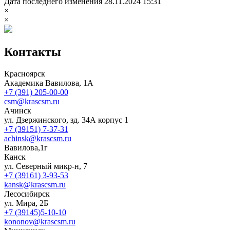
Дата последнего изменения 28.11.2024 15:31
×
×
Контакты
Красноярск
Академика Вавилова, 1А
+7 (391) 205-00-00
csm@krascsm.ru
Ачинск
ул. Дзержинского, зд. 34А корпус 1
+7 (39151) 7-37-31
achinsk@krascsm.ru
Вавилова,1г
Канск
ул. Северный микр-н, 7
+7 (39161) 3-93-53
kansk@krascsm.ru
Лесосибирск
ул. Мира, 2Б
+7 (39145)5-10-10
kononov@krascsm.ru