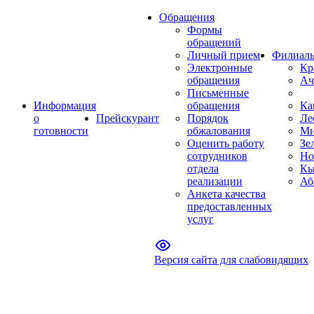
Обращения
Формы
обращений
Личный прием
Филиал
Электронные
Кр
обращения
Ач
Письменные
Информация
обращения
Ка
о
Прейскурант
Порядок
Ле
готовности
обжалования
Ми
Оценить работу
Зе
сотрудников
Но
отдела
Кы
реализации
Аб
Анкета качества
предоставленных
услуг
Версия сайта для слабовидящих