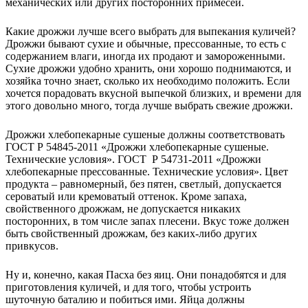
механических или других посторонних примесей.
Какие дрожжи лучше всего выбрать для выпекания куличей?
Дрожжи бывают сухие и обычные, прессованные, то есть с
содержанием влаги, иногда их продают и замороженными.
Сухие дрожжи удобно хранить, они хорошо поднимаются, и
хозяйка точно знает, сколько их необходимо положить. Если
хочется порадовать вкусной выпечкой близких, и времени для
этого довольно много, тогда лучше выбрать свежие дрожжи.
Дрожжи хлебопекарные сушеные должны соответствовать
ГОСТ Р 54845-2011 «Дрожжи хлебопекарные сушеные.
Технические условия». ГОСТ Р 54731-2011 «Дрожжи
хлебопекарные прессованные. Технические условия». Цвет
продукта – равномерный, без пятен, светлый, допускается
сероватый или кремоватый оттенок. Кроме запаха,
свойственного дрожжам, не допускается никаких
посторонних, в том числе запах плесени. Вкус тоже должен
быть свойственный дрожжам, без каких-либо других
привкусов.
Ну и, конечно, какая Пасха без яиц. Они понадобятся и для
приготовления куличей, и для того, чтобы устроить
шуточную баталию и побиться ими. Яйца должны