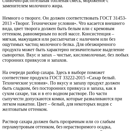
сливочно-растительная топленая смесь, мороженое с
заменителем молочного жира.
Немного о твороге. Он должен соответствовать ГОСТ 31453-
2013 «Творог. Технические условия». Что касается внешнего
вида, цвет творога должен быть белым или с кремовым
оттенком, равномерным по всей массе. Консистенция –
мягкая, мажущаяся или рассыпчатая с наличием или без
ощутимых частиц молочного белка. Для обезжиренного
продукта может быть характерно незначительное выделение
сыворотки. Вкус и запах – чистые, кисломолочные, без любых
сторонних привкусов и запахов.
На очереди разбор сахара. Здесь в выборе поможет
соответствие продукта ГОСТ 33222-2015 «Сахар белый.
Технические условия». По вкусу и запаху продукт должен
быть сладким, без посторонних привкуса и запаха, как в
сухом сахаре, так и в его водном растворе. По части
сыпучести допускаются комки, которые разваливаются при
легком нажатии. Цвет – белый, для некоторых видов с
желтоватым оттенком.
Раствор сахара должен быть прозрачным или со слабым
перламутровым оттенком, без нерастворимого осадка,