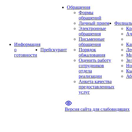
Обращения
Формы
обращений
Личный прием
Филиал
Электронные
Кр
обращения
Ач
Письменные
Информация
обращения
Ка
о
Прейскурант
Порядок
Ле
готовности
обжалования
Ми
Оценить работу
Зе
сотрудников
Но
отдела
Кы
реализации
Аб
Анкета качества
предоставленных
услуг
Версия сайта для слабовидящих