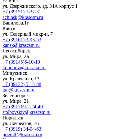
Ачинск
ул. Дзержинского, зд. 34А корпус 1
+7 (39151) 7-37-31
achinsk@krascsm.ru
Вавилова,1г
Канск
ул. Северный микр-н, 7
+7 (39161) 3-93-53
kansk@krascsm.ru
Лесосибирск
ул. Мира, 2Б
+7 (39145)5-10-10
kononov@krascsm.ru
Минусинск
ул. Кравченко, 13
+7 (39132) 5-15-88
iun@krascsm.ru
Зеленогорск
ул. Мира, 21
+7 (391) 69-2-24-40
stolbovskiy@krascsm.ru
Норильск
ул. Лауреатов, 76
+7 (3919) 34-04-63
priemtf@krascsm.ru