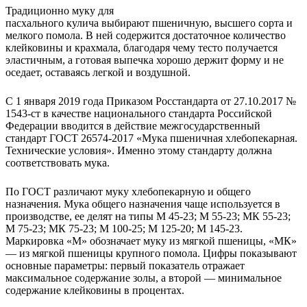
Традиционно муку для
пасхального кулича выбирают пшеничную, высшего сорта и
мелкого помола. В ней содержится достаточное количество
клейковины и крахмала, благодаря чему тесто получается
эластичным, а готовая выпечка хорошо держит форму и не
оседает, оставаясь легкой и воздушной.
С 1 января 2019 года Приказом Росстандарта от 27.10.2017 №
1543-ст в качестве национального стандарта Российской
Федерации вводится в действие межгосударственный
стандарт ГОСТ 26574-2017 «Мука пшеничная хлебопекарная.
Технические условия». Именно этому стандарту должна
соответствовать мука.
По ГОСТ различают муку хлебопекарную и общего
назначения. Мука общего назначения чаще используется в
производстве, ее делят на типы М 45-23; М 55-23; МК 55-23;
М 75-23; МК 75-23; М 100-25; М 125-20; М 145-23.
Маркировка «М» обозначает муку из мягкой пшеницы, «МК»
— из мягкой пшеницы крупного помола. Цифры показывают
основные параметры: первый показатель отражает
максимальное содержание золы, а второй — минимальное
содержание клейковины в процентах.