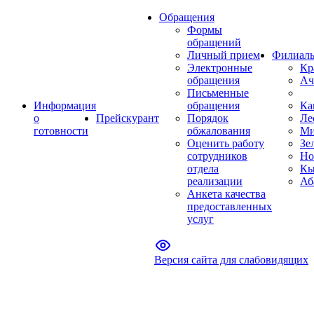
Обращения
Формы
обращений
Личный прием
Филиал
Электронные
Кр
обращения
Ач
Письменные
Информация
обращения
Ка
о
Прейскурант
Порядок
Ле
готовности
обжалования
Ми
Оценить работу
Зе
сотрудников
Но
отдела
Кы
реализации
Аб
Анкета качества
предоставленных
услуг
Версия сайта для слабовидящих