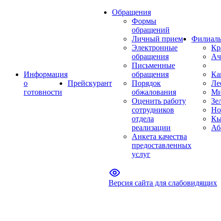
Обращения
Формы
обращений
Личный прием
Филиал
Электронные
Кр
обращения
Ач
Письменные
Информация
обращения
Ка
о
Прейскурант
Порядок
Ле
готовности
обжалования
Ми
Оценить работу
Зе
сотрудников
Но
отдела
Кы
реализации
Аб
Анкета качества
предоставленных
услуг
Версия сайта для слабовидящих