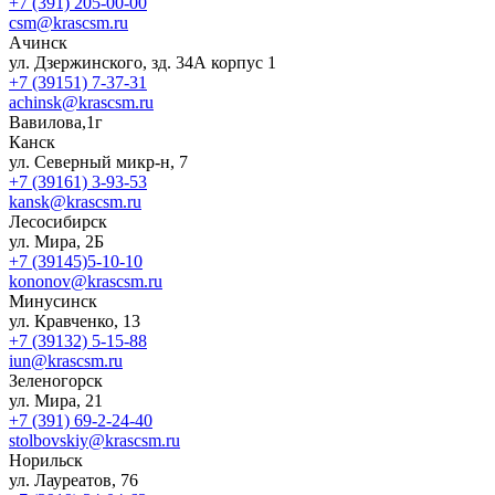
+7 (391) 205-00-00
csm@krascsm.ru
Ачинск
ул. Дзержинского, зд. 34А корпус 1
+7 (39151) 7-37-31
achinsk@krascsm.ru
Вавилова,1г
Канск
ул. Северный микр-н, 7
+7 (39161) 3-93-53
kansk@krascsm.ru
Лесосибирск
ул. Мира, 2Б
+7 (39145)5-10-10
kononov@krascsm.ru
Минусинск
ул. Кравченко, 13
+7 (39132) 5-15-88
iun@krascsm.ru
Зеленогорск
ул. Мира, 21
+7 (391) 69-2-24-40
stolbovskiy@krascsm.ru
Норильск
ул. Лауреатов, 76