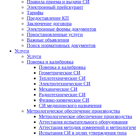
Правила приема и выдачи СИ
Электронный прейскурант
Тарифы
Предоставление КП
Заключение договора
Электронные формы документов
Приостановленные услуги
Важные объявления
Поиск нормативных документов
Услуги
Услуги
Поверка и калибровка
Поверка и калибровка
Геометрические СИ
Теплотехнические СИ
Электротехнические СИ
Механические СИ
Радиотехнические СИ
Физико-химические СИ
СИ медицинского назначения
Метрологическое обеспечение производства
Метрологическое обеспечение производства
Аттестация испытательного оборудования
Аттестация методик измерений и метрологиче
Испытания СИ в целях утверждения типа