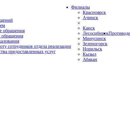
Филиалы
Красноярск
Ачинск
ащений
ем
Канск
е обращения
Лесосибирск
Противоде
 обращения
Минусинск
жалования
Зеленогорск
оту сотрудников отдела реализации
Норильск
ства предоставленных услуг
Кызыл
Абакан