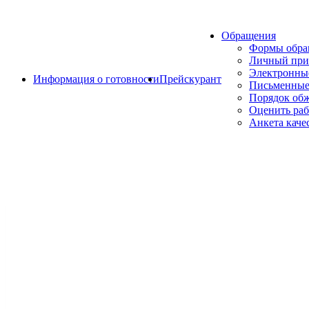
Обращения
Формы обр
Личный при
Электронны
Информация о готовности
Прейскурант
Письменные
Порядок об
Оценить раб
Анкета каче