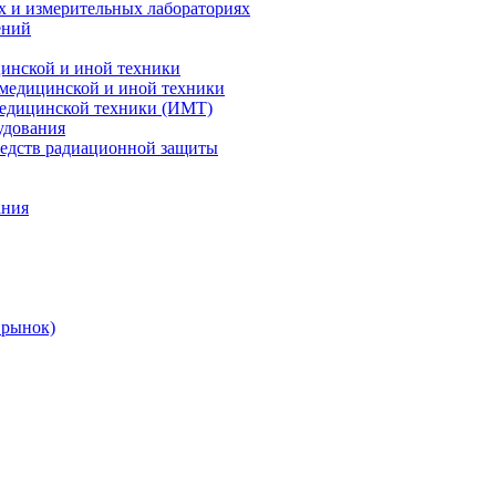
х и измерительных лабораториях
ений
цинской и иной техники
 медицинской и иной техники
 медицинской техники (ИМТ)
удования
редств радиационной защиты
ания
 рынок)