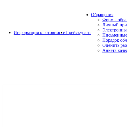
Обращения
Формы обр
Личный при
Электронны
Информация о готовности
Прейскурант
Письменные
Порядок об
Оценить раб
Анкета каче