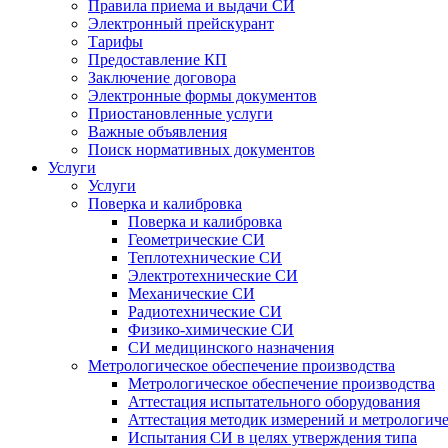
Правила приема и выдачи СИ
Электронный прейскурант
Тарифы
Предоставление КП
Заключение договора
Электронные формы документов
Приостановленные услуги
Важные объявления
Поиск нормативных документов
Услуги
Услуги
Поверка и калибровка
Поверка и калибровка
Геометрические СИ
Теплотехнические СИ
Электротехнические СИ
Механические СИ
Радиотехнические СИ
Физико-химические СИ
СИ медицинского назначения
Метрологическое обеспечение производства
Метрологическое обеспечение производства
Аттестация испытательного оборудования
Аттестация методик измерений и метрологиче
Испытания СИ в целях утверждения типа