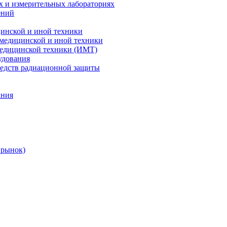
х и измерительных лабораториях
ений
цинской и иной техники
 медицинской и иной техники
 медицинской техники (ИМТ)
удования
редств радиационной защиты
ания
 рынок)