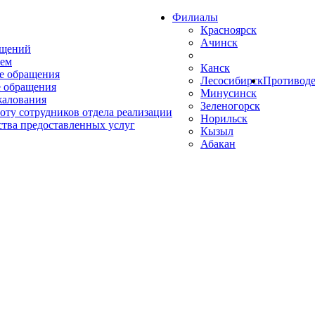
Филиалы
Красноярск
Ачинск
ащений
ем
Канск
е обращения
Лесосибирск
Противоде
 обращения
Минусинск
жалования
Зеленогорск
оту сотрудников отдела реализации
Норильск
ства предоставленных услуг
Кызыл
Абакан