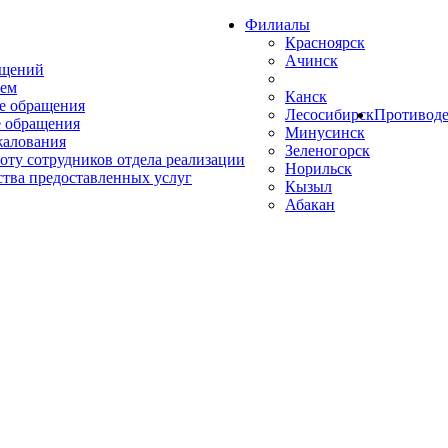
Филиалы
Красноярск
Ачинск
ащений
ем
Канск
е обращения
Лесосибирск
Противоде
 обращения
Минусинск
жалования
Зеленогорск
оту сотрудников отдела реализации
Норильск
ства предоставленных услуг
Кызыл
Абакан