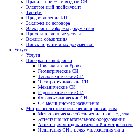
Правила приема и выдачи СИ
Электронный прейскурант
Тарифы
Предоставление КП
Заключение договора
Электронные формы документов
Приостановленные услуги
Важные объявления
Поиск нормативных документов
Услуги
Услуги
Поверка и калибровка
Поверка и калибровка
Геометрические СИ
Теплотехнические СИ
Электротехнические СИ
Механические СИ
Радиотехнические СИ
Физико-химические СИ
СИ медицинского назначения
Метрологическое обеспечение производства
Метрологическое обеспечение производства
Аттестация испытательного оборудования
Аттестация методик измерений и метрологиче
Испытания СИ в целях утверждения типа