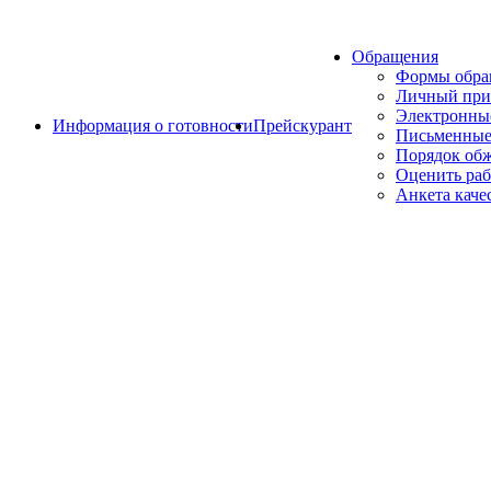
Обращения
Формы обр
Личный при
Электронны
Информация о готовности
Прейскурант
Письменные
Порядок об
Оценить раб
Анкета каче