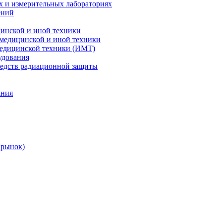
х и измерительных лабораториях
ений
цинской и иной техники
 медицинской и иной техники
 медицинской техники (ИМТ)
удования
редств радиационной защиты
ания
 рынок)