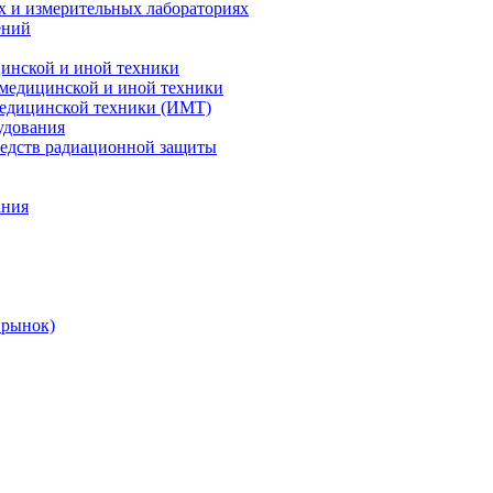
х и измерительных лабораториях
ений
цинской и иной техники
 медицинской и иной техники
 медицинской техники (ИМТ)
удования
редств радиационной защиты
ания
 рынок)