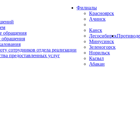
Филиалы
Красноярск
Ачинск
ащений
ем
Канск
е обращения
Лесосибирск
Противоде
 обращения
Минусинск
жалования
Зеленогорск
оту сотрудников отдела реализации
Норильск
ства предоставленных услуг
Кызыл
Абакан