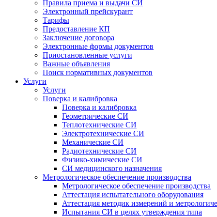
Правила приема и выдачи СИ
Электронный прейскурант
Тарифы
Предоставление КП
Заключение договора
Электронные формы документов
Приостановленные услуги
Важные объявления
Поиск нормативных документов
Услуги
Услуги
Поверка и калибровка
Поверка и калибровка
Геометрические СИ
Теплотехнические СИ
Электротехнические СИ
Механические СИ
Радиотехнические СИ
Физико-химические СИ
СИ медицинского назначения
Метрологическое обеспечение производства
Метрологическое обеспечение производства
Аттестация испытательного оборудования
Аттестация методик измерений и метрологиче
Испытания СИ в целях утверждения типа