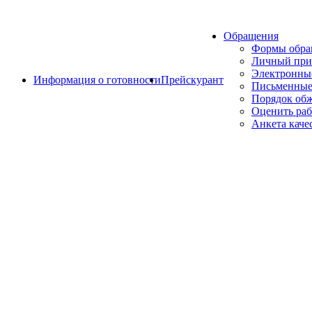
Обращения
Формы обр
Личный при
Электронны
Информация о готовности
Прейскурант
Письменные
Порядок об
Оценить раб
Анкета каче