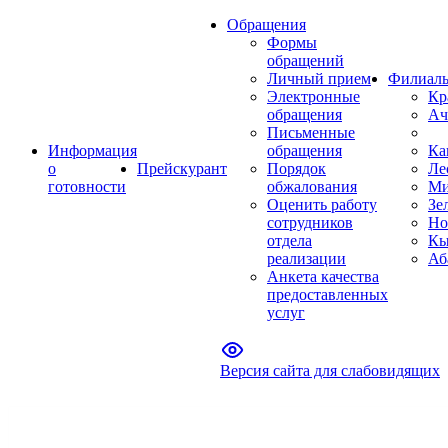
Обращения
Формы
обращений
Личный прием
Филиал
Электронные
Кр
обращения
Ач
Письменные
Информация
обращения
Ка
о
Прейскурант
Порядок
Ле
готовности
обжалования
Ми
Оценить работу
Зе
сотрудников
Но
отдела
Кы
реализации
Аб
Анкета качества
предоставленных
услуг
Версия сайта для слабовидящих