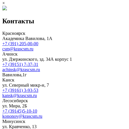
×
Контакты
Красноярск
Академика Вавилова, 1А
+7 (391) 205-00-00
csm@krascsm.ru
Ачинск
ул. Дзержинского, зд. 34А корпус 1
+7 (39151) 7-37-31
achinsk@krascsm.ru
Вавилова,1г
Канск
ул. Северный микр-н, 7
+7 (39161) 3-93-53
kansk@krascsm.ru
Лесосибирск
ул. Мира, 2Б
+7 (39145)5-10-10
kononov@krascsm.ru
Минусинск
ул. Кравченко, 13