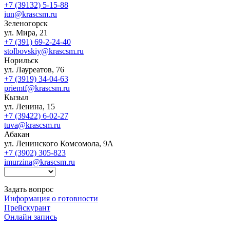
+7 (39132) 5-15-88
iun@krascsm.ru
Зеленогорск
ул. Мира, 21
+7 (391) 69-2-24-40
stolbovskiy@krascsm.ru
Норильск
ул. Лауреатов, 76
+7 (3919) 34-04-63
priemtf@krascsm.ru
Кызыл
ул. Ленина, 15
+7 (39422) 6-02-27
tuva@krascsm.ru
Абакан
ул. Ленинского Комсомола, 9А
+7 (3902) 305-823
imurzina@krascsm.ru
Задать вопрос
Информация о готовности
Прейскурант
Онлайн запись