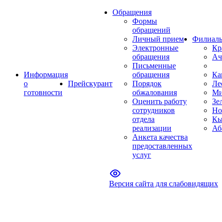
Обращения
Формы
обращений
Личный прием
Филиал
Электронные
Кр
обращения
Ач
Письменные
Информация
обращения
Ка
о
Прейскурант
Порядок
Ле
готовности
обжалования
Ми
Оценить работу
Зе
сотрудников
Но
отдела
Кы
реализации
Аб
Анкета качества
предоставленных
услуг
Версия сайта для слабовидящих