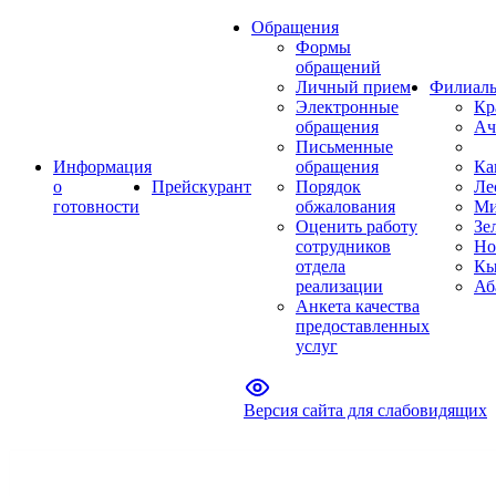
Обращения
Формы
обращений
Личный прием
Филиал
Электронные
Кр
обращения
Ач
Письменные
Информация
обращения
Ка
о
Прейскурант
Порядок
Ле
готовности
обжалования
Ми
Оценить работу
Зе
сотрудников
Но
отдела
Кы
реализации
Аб
Анкета качества
предоставленных
услуг
Версия сайта для слабовидящих