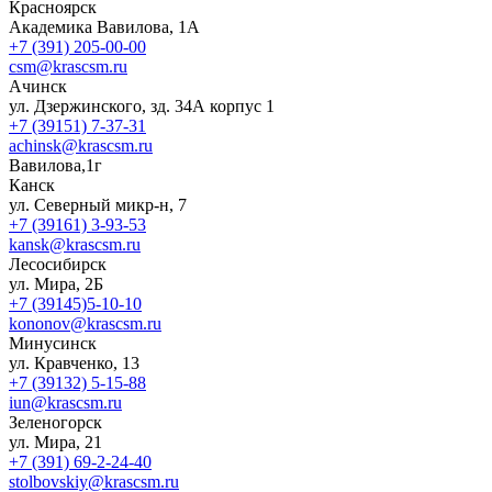
Красноярск
Академика Вавилова, 1А
+7 (391) 205-00-00
csm@krascsm.ru
Ачинск
ул. Дзержинского, зд. 34А корпус 1
+7 (39151) 7-37-31
achinsk@krascsm.ru
Вавилова,1г
Канск
ул. Северный микр-н, 7
+7 (39161) 3-93-53
kansk@krascsm.ru
Лесосибирск
ул. Мира, 2Б
+7 (39145)5-10-10
kononov@krascsm.ru
Минусинск
ул. Кравченко, 13
+7 (39132) 5-15-88
iun@krascsm.ru
Зеленогорск
ул. Мира, 21
+7 (391) 69-2-24-40
stolbovskiy@krascsm.ru