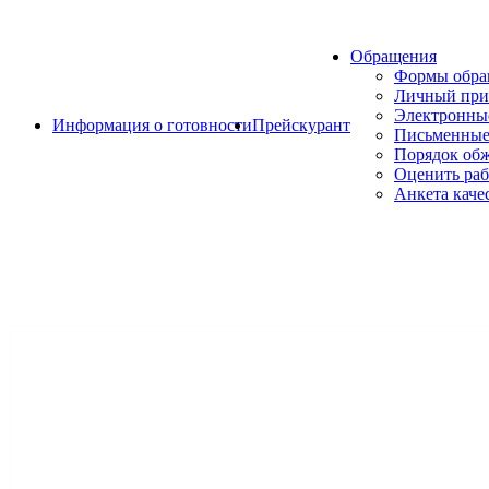
Обращения
Формы обр
Личный при
Электронны
Информация о готовности
Прейскурант
Письменные
Порядок об
Оценить раб
Анкета каче