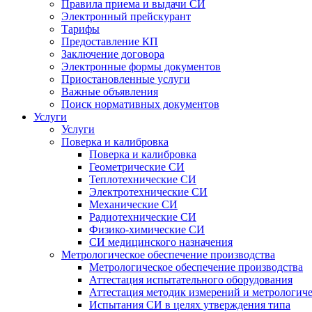
Правила приема и выдачи СИ
Электронный прейскурант
Тарифы
Предоставление КП
Заключение договора
Электронные формы документов
Приостановленные услуги
Важные объявления
Поиск нормативных документов
Услуги
Услуги
Поверка и калибровка
Поверка и калибровка
Геометрические СИ
Теплотехнические СИ
Электротехнические СИ
Механические СИ
Радиотехнические СИ
Физико-химические СИ
СИ медицинского назначения
Метрологическое обеспечение производства
Метрологическое обеспечение производства
Аттестация испытательного оборудования
Аттестация методик измерений и метрологиче
Испытания СИ в целях утверждения типа