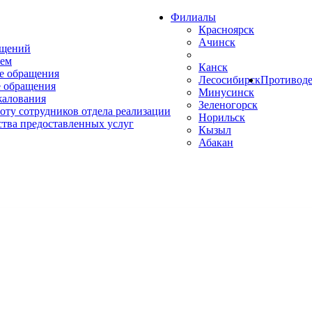
Филиалы
Красноярск
Ачинск
ащений
ем
Канск
е обращения
Лесосибирск
Противоде
 обращения
Минусинск
жалования
Зеленогорск
оту сотрудников отдела реализации
Норильск
ства предоставленных услуг
Кызыл
Абакан