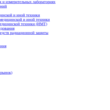
х и измерительных лабораториях
ений
цинской и иной техники
 медицинской и иной техники
 медицинской техники (ИМТ)
удования
редств радиационной защиты
ания
 рынок)