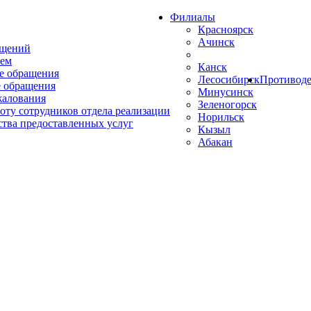
Филиалы
Красноярск
Ачинск
ащений
ем
Канск
е обращения
Лесосибирск
Противоде
 обращения
Минусинск
жалования
Зеленогорск
оту сотрудников отдела реализации
Норильск
ства предоставленных услуг
Кызыл
Абакан