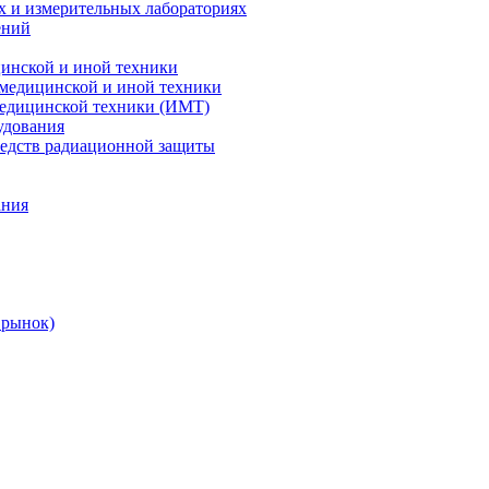
х и измерительных лабораториях
ений
цинской и иной техники
 медицинской и иной техники
 медицинской техники (ИМТ)
удования
редств радиационной защиты
ания
 рынок)