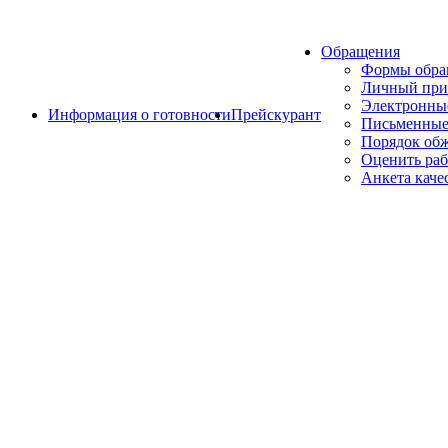
Обращения
Формы обр
Личный при
Электронны
Информация о готовности
Прейскурант
Письменные
Порядок об
Оценить раб
Анкета каче