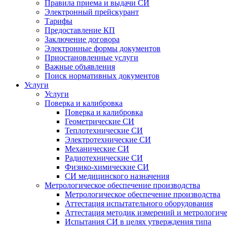
Правила приема и выдачи СИ
Электронный прейскурант
Тарифы
Предоставление КП
Заключение договора
Электронные формы документов
Приостановленные услуги
Важные объявления
Поиск нормативных документов
Услуги
Услуги
Поверка и калибровка
Поверка и калибровка
Геометрические СИ
Теплотехнические СИ
Электротехнические СИ
Механические СИ
Радиотехнические СИ
Физико-химические СИ
СИ медицинского назначения
Метрологическое обеспечение производства
Метрологическое обеспечение производства
Аттестация испытательного оборудования
Аттестация методик измерений и метрологиче
Испытания СИ в целях утверждения типа