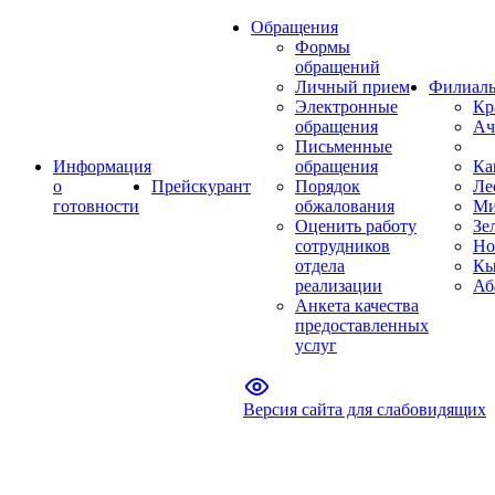
Обращения
Формы
обращений
Личный прием
Филиал
Электронные
Кр
обращения
Ач
Письменные
Информация
обращения
Ка
о
Прейскурант
Порядок
Ле
готовности
обжалования
Ми
Оценить работу
Зе
сотрудников
Но
отдела
Кы
реализации
Аб
Анкета качества
предоставленных
услуг
Версия сайта для слабовидящих