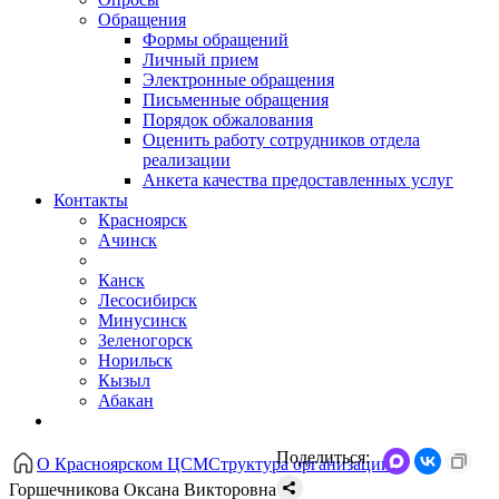
Обращения
Формы обращений
Личный прием
Электронные обращения
Письменные обращения
Порядок обжалования
Оценить работу сотрудников отдела
реализации
Анкета качества предоставленных услуг
Контакты
Красноярск
Ачинск
Канск
Лесосибирск
Минусинск
Зеленогорск
Норильск
Кызыл
Абакан
Поделиться:
О Красноярском ЦСМ
Структура организации
Горшечникова Оксана Викторовна