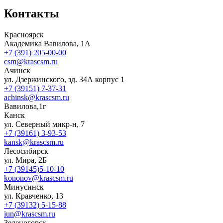
Контакты
Красноярск
Академика Вавилова, 1А
+7 (391) 205-00-00
csm@krascsm.ru
Ачинск
ул. Дзержинского, зд. 34А корпус 1
+7 (39151) 7-37-31
achinsk@krascsm.ru
Вавилова,1г
Канск
ул. Северный микр-н, 7
+7 (39161) 3-93-53
kansk@krascsm.ru
Лесосибирск
ул. Мира, 2Б
+7 (39145)5-10-10
kononov@krascsm.ru
Минусинск
ул. Кравченко, 13
+7 (39132) 5-15-88
iun@krascsm.ru
Зеленогорск