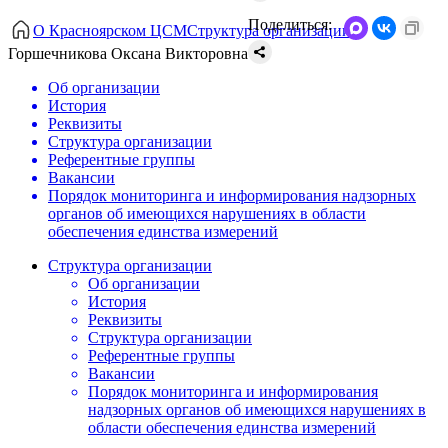
Поделиться:
О Красноярском ЦСМ
Структура организации
Горшечникова Оксана Викторовна
Об организации
История
Реквизиты
Структура организации
Референтные группы
Вакансии
Порядок мониторинга и информирования надзорных
органов об имеющихся нарушениях в области
обеспечения единства измерений
Структура организации
Об организации
История
Реквизиты
Структура организации
Референтные группы
Вакансии
Порядок мониторинга и информирования
надзорных органов об имеющихся нарушениях в
области обеспечения единства измерений