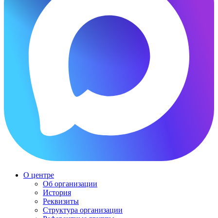
О центре
Об организации
История
Реквизиты
Структура организации