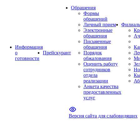
Обращения
Формы
обращений
Личный прием
Филиал
Электронные
Кр
обращения
Ач
Письменные
Информация
обращения
Ка
о
Прейскурант
Порядок
Ле
готовности
обжалования
Ми
Оценить работу
Зе
сотрудников
Но
отдела
Кы
реализации
Аб
Анкета качества
предоставленных
услуг
Версия сайта для слабовидящих