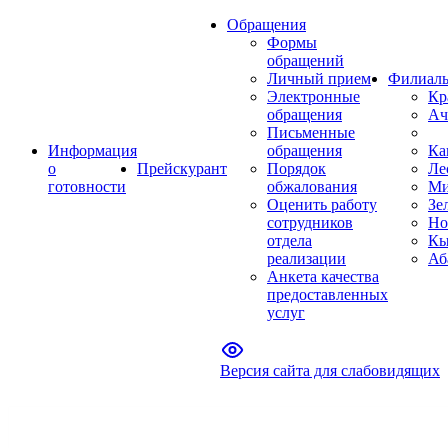
Обращения
Формы
обращений
Личный прием
Филиал
Электронные
Кр
обращения
Ач
Письменные
Информация
обращения
Ка
о
Прейскурант
Порядок
Ле
готовности
обжалования
Ми
Оценить работу
Зе
сотрудников
Но
отдела
Кы
реализации
Аб
Анкета качества
предоставленных
услуг
Версия сайта для слабовидящих