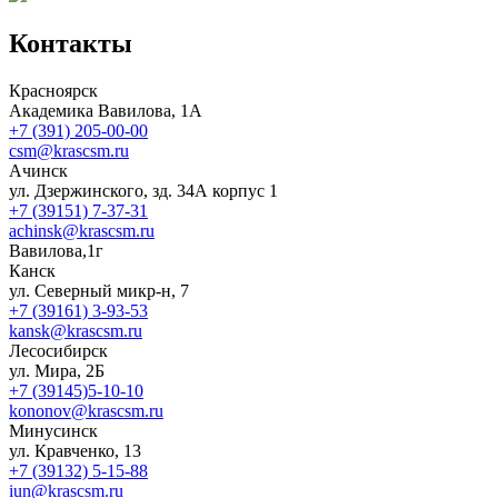
Контакты
Красноярск
Академика Вавилова, 1А
+7 (391) 205-00-00
csm@krascsm.ru
Ачинск
ул. Дзержинского, зд. 34А корпус 1
+7 (39151) 7-37-31
achinsk@krascsm.ru
Вавилова,1г
Канск
ул. Северный микр-н, 7
+7 (39161) 3-93-53
kansk@krascsm.ru
Лесосибирск
ул. Мира, 2Б
+7 (39145)5-10-10
kononov@krascsm.ru
Минусинск
ул. Кравченко, 13
+7 (39132) 5-15-88
iun@krascsm.ru